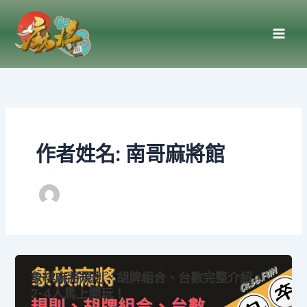
跳
至
主
要
內
容
作者姓名: 南哥麻將館
象棋麻將規則、胡牌組合、台數完整介紹，
2-4人馬上開玩！