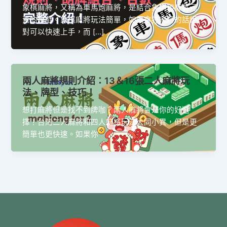
象棋麻將，又稱為車馬炮麻將，是結合象棋和麻將元
素的遊戲。象棋麻將玩法簡單，如果會打麻將的話絕
對可以快速上手，而 […]
兩人麻將規則介紹：13＆16張二人麻將玩
法、牌型、技巧！
想打麻將但是找不到牌咖？兩人麻將會是你的好選
擇！台灣二人麻將和四人麻將玩法大同小異，但是更
簡單也更快速。如果你