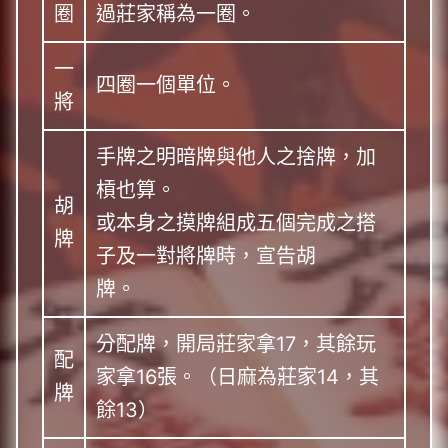
圈
過莊家稱為一圈。
一
四圈一個單位。
將
手牌之明暗牌與他人之捨牌，加
槓也算。
胡
或本身之摸牌組成五個完成之搭
牌
子及一對將牌時，宣告胡
牌。
分配牌，開局莊家拿17，其餘玩
配
家拿16張。（日麻為莊家14，其
牌
餘13）