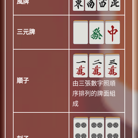
風牌
三元牌
順子
由三張數字照順
序排列的牌面組
成