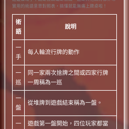
實用的術語意思對照表，搞懂就能無痛上牌桌啦！
術
說明
語
一
每人輪流行牌的動作
手
一
同一家兩次捨牌之間或四家行牌
巡
一周稱為一巡
一
從堆牌到遊戲結束稱為一盤。
盤
一
遊戲第一盤開始，四位玩家都當