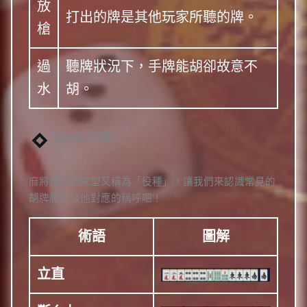
放
打出的牌是其他玩家所聽的牌。
槍
過
聽牌狀況下，手牌能胡卻故意不
水
胡。
麻將胡牌術語
麻將胡牌的牌型又稱為「役種」，讓我們來認識常見的
胡牌牌型級他對應的稱呼吧！
術語
圖解
立直