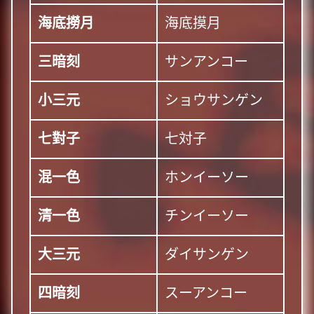
海底撈月
海底摸月
三暗刻
サンアンコー
小三元
ショウサンゲン
七對子
七対子
混一色
ホンイーソー
清一色
チンイーソー
大三元
ダイサンゲン
四暗刻
スーアンコー