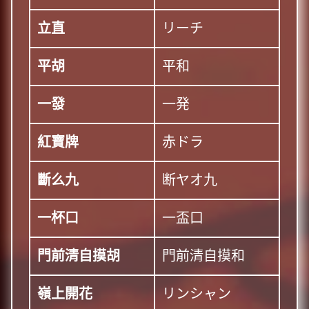
立直
リーチ
平胡
平和
一發
一発
紅寶牌
赤ドラ
斷么九
断ヤオ九
一杯口
一盃口
門前清自摸胡
門前清自摸和
嶺上開花
リンシャン