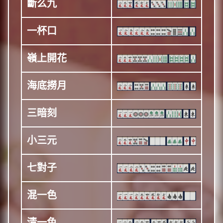
斷么九
一杯口
嶺上開花
海底撈月
三暗刻
小三元
七對子
混一色
清一色