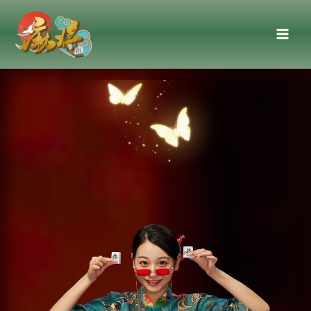
跳
至
主
要
內
容