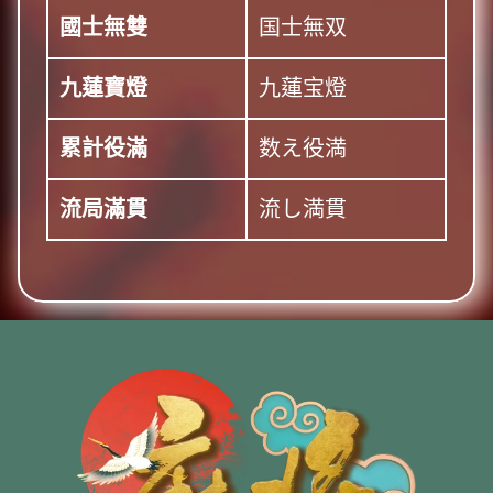
國士無雙
国士無双
九蓮寶燈
九蓮宝燈
累計役滿
数え役満
流局滿貫
流し満貫