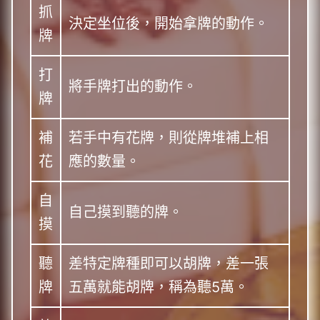
抓
決定坐位後，開始拿牌的動作。
牌
打
將手牌打出的動作。
牌
補
若手中有花牌，則從牌堆補上相
花
應的數量。
自
自己摸到聽的牌。
摸
聽
差特定牌種即可以胡牌，差一張
牌
五萬就能胡牌，稱為聽5萬。