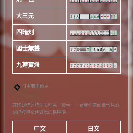
大三元
四暗刻
國士無雙
九蓮寶燈
日本麻將術語
麻將胡牌的牌型又稱為「役種」，讓我們來認識常見的
胡牌牌型級他對應的稱呼吧！
中文
日文