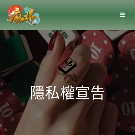
跳
至
主
要
內
容
隱私權宣告