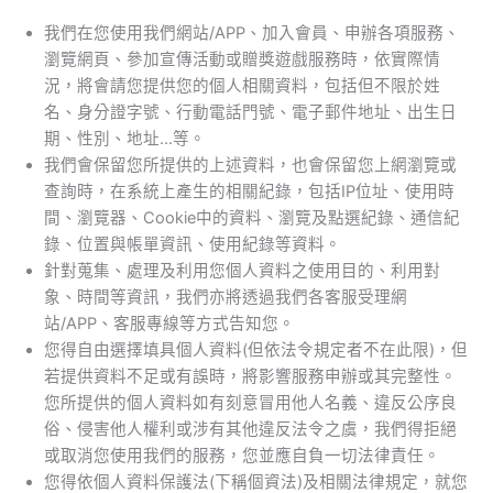
我們在您使用我們網站/APP、加入會員、申辦各項服務、
瀏覽網頁、參加宣傳活動或贈獎遊戲服務時，依實際情
況，將會請您提供您的個人相關資料，包括但不限於姓
名、身分證字號、行動電話門號、電子郵件地址、出生日
期、性別、地址…等。
我們會保留您所提供的上述資料，也會保留您上網瀏覽或
查詢時，在系統上產生的相關紀錄，包括IP位址、使用時
間、瀏覽器、Cookie中的資料、瀏覽及點選紀錄、通信紀
錄、位置與帳單資訊、使用紀錄等資料。
針對蒐集、處理及利用您個人資料之使用目的、利用對
象、時間等資訊，我們亦將透過我們各客服受理網
站/APP、客服專線等方式告知您。
您得自由選擇填具個人資料(但依法令規定者不在此限)，但
若提供資料不足或有誤時，將影響服務申辦或其完整性。
您所提供的個人資料如有刻意冒用他人名義、違反公序良
俗、侵害他人權利或涉有其他違反法令之虞，我們得拒絕
或取消您使用我們的服務，您並應自負一切法律責任。
您得依個人資料保護法(下稱個資法)及相關法律規定，就您