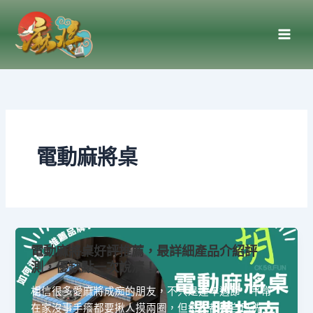
跳
至
主
要
內
容
電動麻將桌
電動麻將桌好評推薦，最詳細產品介紹評
測，優缺點一次說清！
相信很多愛麻將成痴的朋友，不只是逢年過節，平常
在家沒事手癢都要揪人摸兩圈，但每次都要自己洗