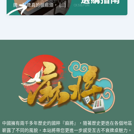
牌、配牌真的很麻煩， […]
中國擁有兩千多年歷史的國粹『麻將』，隨著歷史更迭在各個地區
嶄露了不同的風貌，本站將帶您更進一步感受亙古不衰牌桌魅力。