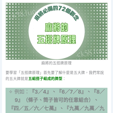
麻將的五搭牌原理
要學習「五搭牌原理」首先要了解什麼是五大牌，我們常說
的五大牌就是
五組搭子組成的牌型
：
✧ 例如：
『3／4』、『6／7／8』、『8／
9』（條子、筒子皆可的任意組合）、
『四／五／六／七萬』、『九萬／九萬／九