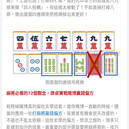
牌』，上面也說了打掉四七萬，我們可以等三四筒或是八九
條來做「四人抬轎」，但這樣太被動了！不如直接打掉八
條，做出兩個四連順來把將牌掉出來更好！
用兩個四連順吊將牌
麻將必備的72個觀念，牌桌實戰賭博贏錢偏方
有時候賭博真的蠻吃玄學這套，當你賭博一直輸的時候，適
當的應用一些
打麻將贏錢偏方
，其實是有機會逆天改運的，
不過也不能太依賴，這些玄學的偏方、禁忌之類的，頂多只
能做到加分的效果，最重要的部分還是要將麻將規則、技巧