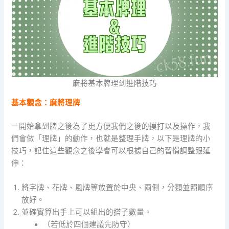
麻將基本牌理到進階技巧
基本觀念：麻將理牌
一開始拿到牌之後為了更方便我們之後的摸打以及操作，我
們會做「理牌」的動作，也就是整理手牌，以下是理牌的小
技巧，記住這些觀念之後學會可以根據自己的習慣調整跟延
伸：
將字牌、花牌、風牌等放置於中央、兩側，分類並照順序
放好。
並確實算出手上可以組出的搭子數量。
（若低於四個建議先防守）