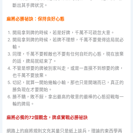
斷出其手牌狀況。
麻將必勝祕訣：保持良好心態
開局拿到牌的時候，若是好牌，千萬不可疏忽大意。
開局拿到牌的時候，若牌不理想，千萬不要覺得這局就必
輸。
同理，千萬不要輕敵也不要有任何自貶的心態，現在放棄
的話，牌局就結束了。
不管是想要的牌被別家叫走，或是一直摸不到想要的牌，
也千萬不要放棄。
切記，就算一開始幾輪小輸，那也只是開端而已，真正的
勝負現在才要開始。
勝不驕，敗不餒，拿出最高的敬意的最棒的心態迎戰每一
輪的牌局。
麻將必備的72個觀念，牌桌實戰必勝祕訣
網路上的麻將規則文充其量只是紙上談兵，理論的東西學再