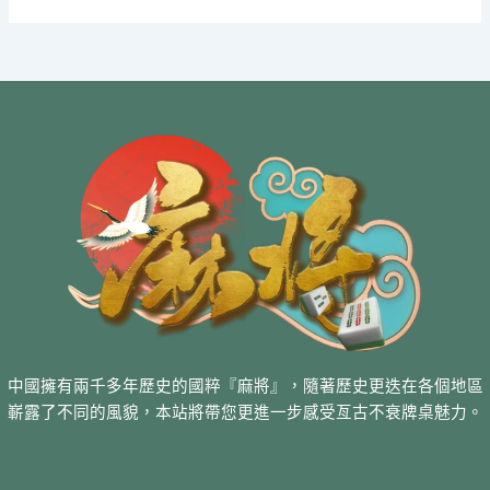
中國擁有兩千多年歷史的國粹『麻將』，隨著歷史更迭在各個地區
嶄露了不同的風貌，本站將帶您更進一步感受亙古不衰牌桌魅力。