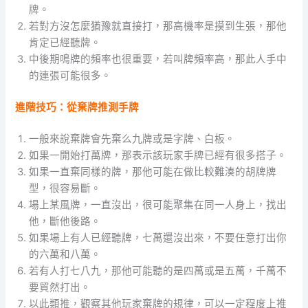
牌。
若對方沒怎麼猶豫就直接打，那高機率是摸到生張，那他
肯定已經聽牌。
中後期鳴牌的頻率也很重要，若叫牌頻率高，那此人手中
的連張可能很多。
進階技巧：從棄牌推測手牌
一般來說棄牌會先棄么九牌或是字牌、白板。
如果一開始打萬牌，那表示該玩家手牌已經有很多搭子。
如果一直棄同樣的牌，那他可能在做比較難湊的胡牌牌
型，很容易斷。
場上某風牌，一直沒出，很可能聚集在同一人身上，找出
他，斷他後路。
如果場上有人已經聽牌，七萬還沒出來，不要任意打出你
的六萬和八萬。
若有人打七八九，那他可能聽的是四萬或是五萬，千萬不
要貿然打出。
以此類推，觀察其他玩家棄牌的規律，可以一定程度上推