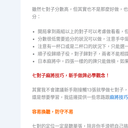
雖然七對子分數高，但其實也不是那麼好做，也
分：
開局拿到兩組以上的對子可以考慮做看看，
分數很低需要追分的狀況可以做，注意手中
注意有一杯口或是二杯口的狀況下，只能選
順子役歸順子役，對子歸對子，兩者不能相
日本麻將中，四張一樣的的牌只能做槓，如
七對子麻將技巧，新手做牌必學觀念！
其實我不會建議新手剛接觸13張就學做七對子
還是想要學習，我這邊提供一些思路跟
麻將技巧
容易換聽，防守不易
七對的定位一定是聽單張，除非你手滑把自己搞