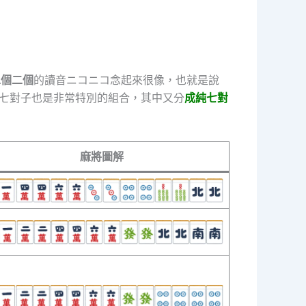
二個二個
的讀音ニコニコ念起來很像，也就是說
，七對子也是非常特別的組合，其中又分
成純七對
麻將圖解