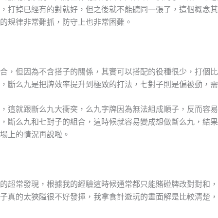
，打掉已經有的對就好，但之後就不能聽同一張了，這個概念其
的規律非常難抓，防守上也非常困難。
合，但因為不含搭子的關係，其實可以搭配的役種很少，打個比
，斷么九是把牌效率提升到極致的打法，七對子則是偏被動，需
，這就跟斷么九大衝突，么九字牌因為無法組成順子，反而容易
，斷么九和七對子的組合，這時候就容易變成想做斷么九，結果
場上的情況再說啦。
的超常發現，根據我的經驗這時候通常都只能賭碰牌改對對和，
子真的太狹隘很不好發揮，我拿食計遊玩的畫面解是比較清楚，