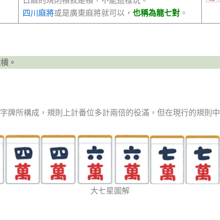
日麻的規則槓就是槓，不能這樣玩。
四川麻將
或是廣東麻將就可以，
也稱為龍七對
。
碰槓。
字牌所構成，規則上計番位多計兩倍的役滿，但在現行的規則中
大七星圖解