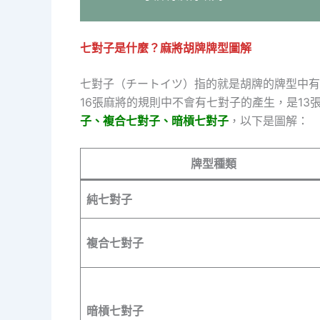
七對子是什麼？麻將胡牌牌型圖解
七對子（チートイツ）指的就是胡牌的牌型中有
16張麻將的規則中不會有七對子的產生，是1
子、複合七對子、暗槓七對子
，以下是圖解：
牌型種類
純七對子
複合七對子
暗槓七對子