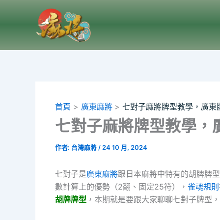
跳
至
主
要
內
容
首頁
廣東麻將
七對子麻將牌型教學，廣東
七對子麻將牌型教學，
作者:
台灣麻將
/
24 10 月, 2024
七對子是
廣東麻將
跟日本麻將中特有的胡牌牌型
數計算上的優勢（2翻、固定25符），
雀魂規則
胡牌牌型
，本期就是要跟大家聊聊七對子牌型，