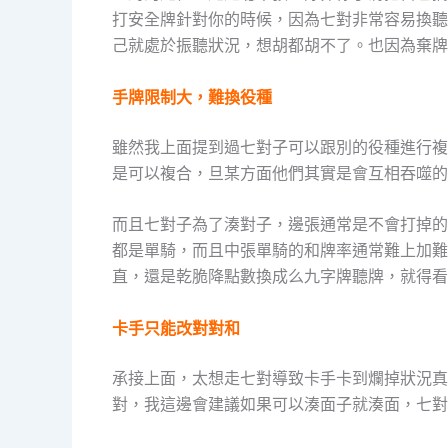
打安全牌針對你的時候，因為七對非常容易換聽
己就處於振聽狀況，想胡都胡不了。也因為棄牌
手牌限制大，難換役種
雖然我上面提到過七對子可以跟別的役種進行複
是可以複合，旦某方面他們其實是會互相吞噬的
而且七對子為了湊對子，邊張通常是不會打掉的
都是單騎，而且中張單騎的和牌率通常難上加難
直，還是乾脆降點數換成么九字牌聽牌，就得看
卡手只能改對對和
承接上面，太想走七對導致卡手卡到爛掉狀況真
對，我這邊會建議如果可以湊面子就湊面，七對