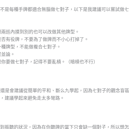
不是每種手牌都適合無腦做七對子，以下是我建議可以嘗試做七
但兩巡內摸到別的也可以改做其他牌型。
是否有役牌，不要為了做牌而不小心打掉了。
一種牌型，不能做複合七對子。
提並論。
果你要做七對子，記得不要亂槓。（暗槓也不行）
，還是會建議從簡單的平和、斷么九學起，因為七對子的觀念盲
，建議學起來避免走太多彎路。
到振聽的狀況，因為在你聽牌的當下只會缺一個對子，所以想怎